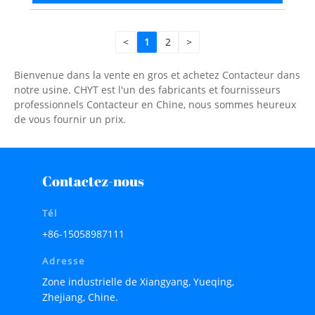
<
1
2
>
Bienvenue dans la vente en gros et achetez Contacteur dans
notre usine. CHYT est l'un des fabricants et fournisseurs
professionnels Contacteur en Chine, nous sommes heureux
de vous fournir un prix.
Contactez-nous
Tél
+86-15058987111
Adresse
Zone industrielle de Xiangyang, Yueqing,
Zhejiang, Chine.