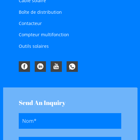
Câble solaire
Boîte de distribution
Contacteur
Compteur multifonction
Outils solaires
Send An Inquiry