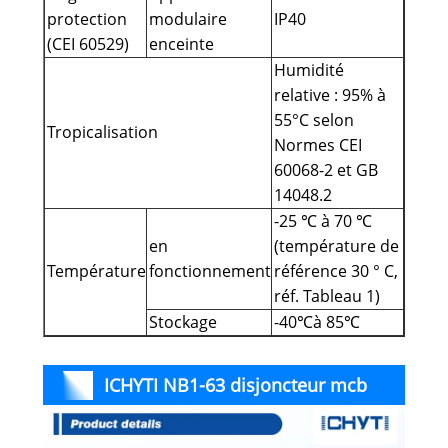
protection
modulaire
IP40
(CEI 60529)
enceinte
Humidité
relative : 95% à
55°C selon
Tropicalisation
Normes CEI
60068-2 et GB
14048.2
-25 ℃ à 70 ℃
en
(température de
Température
fonctionnement
référence 30 ° C,
réf. Tableau 1)
Stockage
-40℃à 85℃
ICHYTI NB1-63 disjoncteur mcb
solaire cc Détails